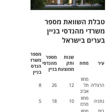
טבלת השוואת מספר
משרדי מהנדסי בניין
בערים בישראל
מספר
שנות
מספר
משרדי
עיר
מחוז
ותק
מהנדסי
הנדסת
ממוצעת
בניין
בניין
מחוז
הרצליה
תל
12
26
8
אביב
מחוז
נתניה
10
18
5
מרכז
בית
מחוז