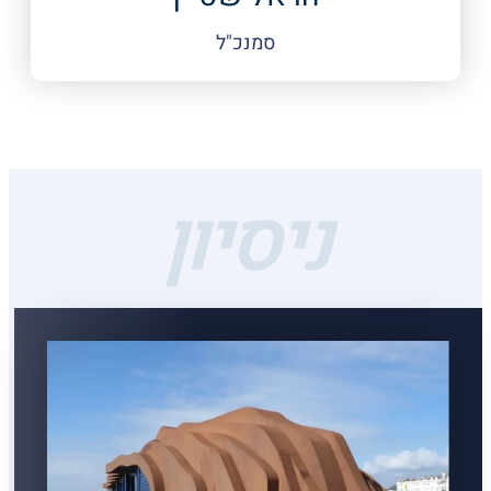
סמנכ"ל
ניסיון