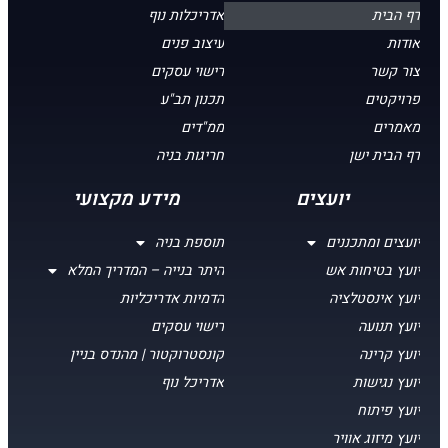
דף הבית
אדריכלות נוף
אודות
עיצוב פנים
צור קשר
רישוי עסקים
פרויקטים
תכנון תב"ע
מאמרים
ממ"דים
דף הבית ישן
חריגות בניה
יועצים
מידע מקצועי
יועצים ומתכננים
תוספת בניה
יועץ בטיחות אש
היתר בנייה – המדריך המלא
יועץ אינסטלציה
הדמיות אדריכליות
יועץ תנועה
רישוי עסקים
יועץ קרינה
קונסטרוקטור | מהנדס בניין
יועץ נגישות
אדריכל נוף
יועץ פיתוח
יועץ מיזוג אוויר