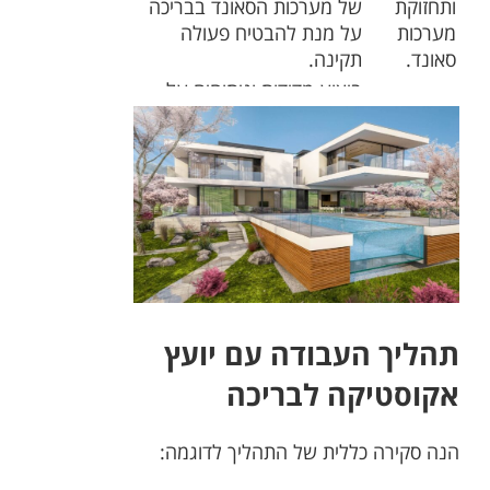
ותחזוקת
של מערכות הסאונד בבריכה
מערכות
על מנת להבטיח פעולה
סאונד.
תקינה.
ביצוע מדידות וניתוחים על
מדידת
מנת להעריך את איכות
אקוסטיקה.
הסאונד בבריכה ולתקן בעיות
אקוסטיות.
עיצוב
יישום עקרונות עיצוב אקוסטי
ואסתטיקה
ואסתטיקה על מנת ליצור
של סביבת
סביבת סאונד מותאמת
הסאונד.
ומרהיבה.
ייעוץ אישי והתאמה לצרכי
התאמה
הלקוח, כולל בחינת תקציב,
תהליך העבודה עם יועץ
אישית.
צרכים פונקציונליים וסגנון
אסתטי.
אקוסטיקה לבריכה
הנה סקירה כללית של התהליך לדוגמה: