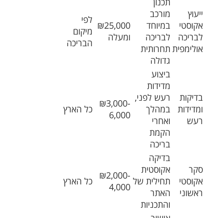
תכנון
ייעוץ
מורכב
לפי
אקוסטי
במיוחד
₪25,000
מיקום
לבריכה
לבריכה
ומעלה
הבריכה
אולימפית
תחרותית
גדולה
ביצוע
מדידות
בדיקות
רעש לפני,
₪3,000-
ומדידות
במהלך
כל הארץ
6,000
רעש
ואחרי
הקמת
בריכה
בדיקה
סקר
אקוסטית
₪2,000-
אקוסטי
תחילית של
כל הארץ
4,000
ראשוני
האתר
והתכניות
אישור