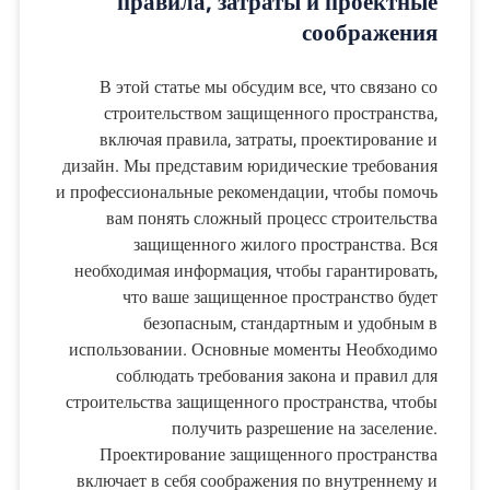
правила, затраты и проектные
соображения
В этой статье мы обсудим все, что связано со
строительством защищенного пространства,
включая правила, затраты, проектирование и
дизайн. Мы представим юридические требования
и профессиональные рекомендации, чтобы помочь
вам понять сложный процесс строительства
защищенного жилого пространства. Вся
необходимая информация, чтобы гарантировать,
что ваше защищенное пространство будет
безопасным, стандартным и удобным в
использовании. Основные моменты Необходимо
соблюдать требования закона и правил для
строительства защищенного пространства, чтобы
получить разрешение на заселение.
Проектирование защищенного пространства
включает в себя соображения по внутреннему и