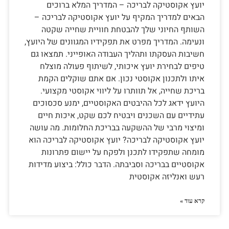
יועץ אקוסטיקה לבריכה – המדריך המלא ברוכים
הבאים למדריך המקיף על יועץ אקוסטיקה לבריכה –
השותף החיוני שלך להבטחת חוויית שחייה שקטה
ונעימה. המדריך מפרט את תפקידיו המגוונים של היועץ,
חשיבות העסקתו ותהליך העבודה האופייני. תמצאו גם
טיפים לבחירת יועץ איכותי, לשיתוף פעולה מוצלח
איתו ולתכנון אקוסטי נכון. אם אתם שוקלים הקמת
בריכת שחייה, אל תוותרו על ליווי אקוסטי מקצועי.
היועץ ידאג לכל ההיבטים האקוסטיים, ימנע סכסוכים
עתידיים עם השכנים ויבטיח לכם שקט, איכות חיים
ומיצוי מרבי של ההשקעה בבריכת החלומות. מה עושה
יועץ אקוסטיקה לבריכה? יועץ אקוסטיקה לבריכה הוא
מומחה שתפקידו לתכנן ולפקח על יישום פתרונות
אקוסטיים בבריכה וסביבתה. הדבר כולל: ביצוע מדידות
רעש ואנליזה אקוסטית
קרא עוד »